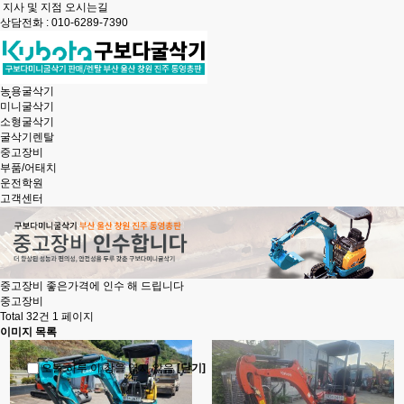
지사 및 지점 오시는길
상담전화 : 010-6289-7390
농용굴삭기
미니굴삭기
소형굴삭기
굴삭기렌탈
중고장비
부품/어태치
운전학원
고객센터
중고장비 좋은가격
에 인수 해 드립니다
중고장비
Total 32건
1 페이지
이미지 목록
오늘 하루 이 창을 열지 않음
[닫기]