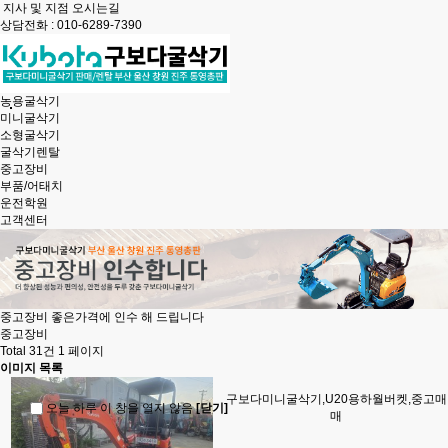
지사 및 지점 오시는길
상담전화 : 010-6289-7390
농용굴삭기
미니굴삭기
소형굴삭기
굴삭기렌탈
중고장비
부품/어태치
운전학원
고객센터
중고장비 좋은가격
에 인수 해 드립니다
중고장비
Total 31건
1 페이지
이미지 목록
구보다미니굴삭기,U20용하월버켓,중고매
오늘 하루 이 창을 열지 않음
[닫기]
매