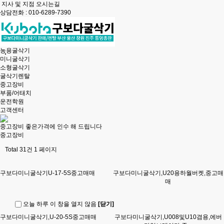
지사 및 지점 오시는길
상담전화 : 010-6289-7390
농용굴삭기
미니굴삭기
소형굴삭기
굴삭기렌탈
중고장비
부품/어태치
운전학원
고객센터
중고장비 좋은가격
에 인수 해 드립니다
중고장비
Total 31건
1 페이지
구보다미니굴삭기U-17-5S중고매매
구보다미니굴삭기,U20용하월버켓,중고매
매
오늘 하루 이 창을 열지 않음
[닫기]
구보다미니굴삭기,U-20-5S중고매매
구보다미니굴삭기,U008및U10겸용,에버