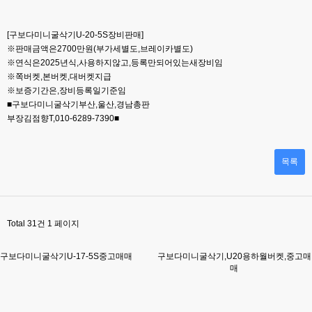
본문
[구보다미니굴삭기U-20-5S장비판매]
※판매금액은2700만원(부가세별도,브레이카별도)
※연식은2025년식,사용하지않고,등록만되어있는새장비임
※쪽버켓,본버켓,대버켓지급
※보증기간은,장비등록일기준임
■구보다미니굴삭기부산,울산,경남총판
부장김점향T,010-6289-7390■
목록
Total 31건
1 페이지
구보다미니굴삭기U-17-5S중고매매
구보다미니굴삭기,U20용하월버켓,중고매
매