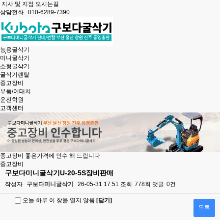
지사 및 지점 오시는길
상담전화 : 010-6289-7390
농용굴삭기
미니굴삭기
소형굴삭기
굴삭기렌탈
중고장비
부품/어태치
운전학원
고객센터
중고장비 좋은가격
에 인수 해 드립니다
중고장비
구보다미니굴삭기U-20-5S장비판매
작성자
구보다미니굴삭기
26-05-31 17:51
조회
778회
댓글
0건
오늘 하루 이 창을 열지 않음
[닫기]
목록